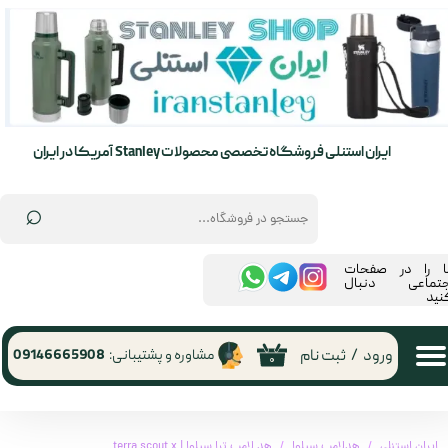
حساب کاربری من
تغییر گذر واژه
سفارشات
ایران استنلی فروشگاه تخصصی محصولات Stanley آمریکا در ایران
خروج از حساب کاربری
⌕
ما را در صفحات
جتماعی دنبال
نید
ورود
/
ثبت نام
مشاوره و پشتیبانی:
09146665908
۰
ایران استنلی
هدلامپ سیلوا
هد لامپ ترا سیلوا | terra scout x