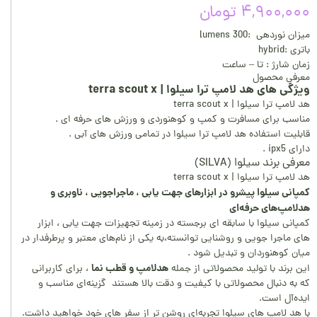
۴,۹۰۰,۰۰۰ تومان
میزان نوردهی :300 lumens
باتری :hybrid
زمان شارژ : تا – ساعت
معرفی محصول
ویژگی های هد لامپ ترا سیلوا | terra scout x
هد لامپ ترا سیلوا | terra scout x
مناسب برای مسافرت و کمپ و کوهنوردی و ورزش های حرفه ای .
قابلیت استفاده هد لامپ ترا سیلوا در تمامی ورزش های آبی .
دارای ipx5 .
معرفی برند سیلوا (SILVA)
هد لامپ ترا سیلوا | terra scout x
کمپانی سیلوا پیشرو در ابزارهای جهت یابی ، ماجراجویی ، ناوبری و
هدلامپ‌های حرفه‌ای
کمپانی سیلوا با سابقه‌ ای برجسته در زمینه تجهیزات جهت‌ یابی ، ابزار
های ماجرا جویی و روشنایی توانسته،به یکی از نام‌های معتبر و پرطرفدار در
میان کوهنوردان و تبدیل شود .
هدلامپ و قطب نما
این برند با تولید محصولاتی از جمله
، برای کاربرانی
که به دنبال محصولاتی با کیفیت و دقت بالا هستند گزینه‌ای مناسب و
ایده‌آل است.
با هد لامپ های سیلوا تجربه‌ای روشن تر از سفر های خود خواهید داشت.