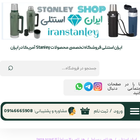
حساب کاربری من
تغییر گذر واژه
سفارشات
ایران استنلی فروشگاه تخصصی محصولات Stanley آمریکا در ایران
خروج از حساب کاربری
⌕
ما را در صفحات
جتماعی دنبال
نید
ورود
/
ثبت نام
مشاوره و پشتیبانی:
09146665908
۰
ایران استنلی
هدلامپ سیلوا
هد لامپ H سیلوا | terra scout H