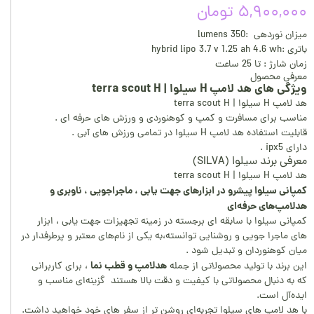
۵,۹۰۰,۰۰۰ تومان
میزان نوردهی :350 lumens
باتری :hybrid lipo 3.7 v 1.25 ah 4.6 wh
زمان شارژ : تا 25 ساعت
معرفی محصول
ویژگی های هد لامپ H سیلوا | terra scout H
هد لامپ H سیلوا | terra scout H
مناسب برای مسافرت و کمپ و کوهنوردی و ورزش های حرفه ای .
قابلیت استفاده هد لامپ H سیلوا در تمامی ورزش های آبی .
دارای ipx5 .
معرفی برند سیلوا (SILVA)
هد لامپ H سیلوا | terra scout H
کمپانی سیلوا پیشرو در ابزارهای جهت یابی ، ماجراجویی ، ناوبری و
هدلامپ‌های حرفه‌ای
کمپانی سیلوا با سابقه‌ ای برجسته در زمینه تجهیزات جهت‌ یابی ، ابزار
های ماجرا جویی و روشنایی توانسته،به یکی از نام‌های معتبر و پرطرفدار در
میان کوهنوردان و تبدیل شود .
هدلامپ و قطب نما
این برند با تولید محصولاتی از جمله
، برای کاربرانی
که به دنبال محصولاتی با کیفیت و دقت بالا هستند گزینه‌ای مناسب و
ایده‌آل است.
با هد لامپ های سیلوا تجربه‌ای روشن تر از سفر های خود خواهید داشت.