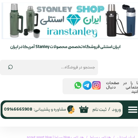
حساب کاربری من
تغییر گذر واژه
سفارشات
ایران استنلی فروشگاه تخصصی محصولات Stanley آمریکا در ایران
خروج از حساب کاربری
⌕
ما را در صفحات
جتماعی دنبال
نید
ورود
/
ثبت نام
مشاوره و پشتیبانی:
09146665908
۰
ایران استنلی
هدلامپ سیلوا
هد لامپ blue سیلوا | scout sport blue