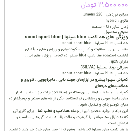
۳,۵۰۰,۰۰۰ تومان
میزان نوردهی :220 lumens
باتری : hybrid
زمان شارژ : تا – ساعت
معرفی محصول
ویژگی های هد لامپ blue سیلوا | scout sport blue
هد لامپ blue سیلوا | scout sport blue
مناسب برای مسافرت و کمپ و کوهنوردی و ورزش های حرفه ای .
قابلیت استفاده هد لامپ blue سیلوا در تمامی ورزش های آبی .
دارای ipx5 .
معرفی برند سیلوا (SILVA)
هد لامپ blue سیلوا | scout sport blue
کمپانی سیلوا پیشرو در ابزارهای جهت یابی ، ماجراجویی ، ناوبری و
هدلامپ‌های حرفه‌ای
کمپانی سیلوا با سابقه‌ ای برجسته در زمینه تجهیزات جهت‌ یابی ، ابزار
های ماجرا جویی و روشنایی توانسته،به یکی از نام‌های معتبر و پرطرفدار در
میان کوهنوردان و تبدیل شود .
هدلامپ و قطب نما
این برند با تولید محصولاتی از جمله
، برای کاربرانی
که به دنبال محصولاتی با کیفیت و دقت بالا هستند گزینه‌ای مناسب و
ایده‌آل است.
با هد لامپ های سیلوا تجربه‌ای روشن تر از سفر های خود خواهید داشت.