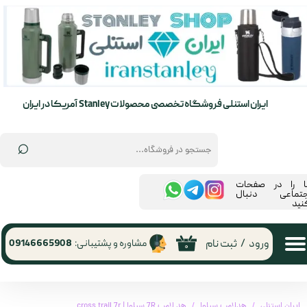
حساب کاربری من
تغییر گذر واژه
سفارشات
ایران استنلی فروشگاه تخصصی محصولات Stanley آمریکا در ایران
خروج از حساب کاربری
⌕
ما را در صفحات
جتماعی دنبال
نید
ورود
/
ثبت نام
مشاوره و پشتیبانی:
09146665908
۰
ایران استنلی
هدلامپ سیلوا
هد لامپ 7R سیلوا | cross trail 7r