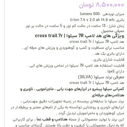
۸,۵۰۰,۰۰۰ تومان
میزان نوردهی :600 lumens
باتری :li-lon 7.4 v 2.0 ah 14.8 wh
زمان شارژ : 13 ساعت در حالت کم نور و 5 ساعت در حالت پر نور
معرفی محصول
ویژگی های هد لامپ 7R سیلوا | cross trail 7r
هد لامپ 7R سیلوا | cross trail 7r
مناسب برای مسافرت و کمپ و کوهنوردی و ورزش های حرفه ای .
دارای باتری بک هد .
قابلیت شارژی باتری .
قابلیت استفاده هد لامپ 7R سیلوا در تمامی ورزش های آبی .
دارای ipx5 .
معرفی برند سیلوا (SILVA)
هد لامپ 7R سیلوا | cross trail 7r
کمپانی سیلوا پیشرو در ابزارهای جهت یابی ، ماجراجویی ، ناوبری و
هدلامپ‌های حرفه‌ای
برند سیلوا با سابقه‌ای برجسته در زمینه تجهیزات دقیق جهت‌یابی ،
ابزارهای ناوبری و روشنایی توانسته به یکی از نام‌های معتبر و پرطرفدار در
میان کوهنوردان و ماجراجویان تبدیل گردد .
هدلامپ و قطب نما
این برند با تولید محصولاتی از جمله
، برای کاربرانی
که به دنبال محصولاتی با کیفیت و دقت بالا هستند گزینه‌ای مناسب و