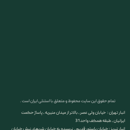
تمام حقوق این سایت محفوظ و متعلق با استنلی ایران است .
انبار تهران : خیابان ولی عصر ، بالاتر از میدان منیریه ، پاساژ حکمت
ایرانیان ، طبقه همکف واحد 31
​​​​​​​انبار تبریز : خیابان پاستور قدیم ، نرسیده به خیابان شریعتی نبش خیابان