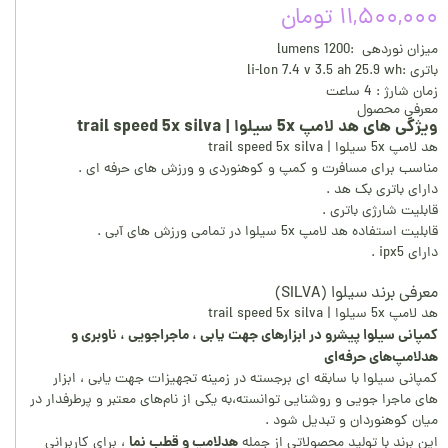
۱۱,۵۰۰,۰۰۰ تومان
میزان نوردهی :1200 lumens
باتری :li-lon 7.4 v 3.5 ah 25.9 wh
زمان شارژ : 4 ساعت
معرفی محصول
ویژگی های هد لامپ 5x سیلوا | trail speed 5x silva
هد لامپ 5x سیلوا | trail speed 5x silva
مناسب برای مسافرت و کمپ و کوهنوردی و ورزش های حرفه ای .
دارای باتری بک هد .
قابلیت شارژی باتری .
قابلیت استفاده هد لامپ 5x سیلوا در تمامی ورزش های آبی .
دارای ipx5 .
معرفی برند سیلوا (SILVA)
هد لامپ 5x سیلوا | trail speed 5x silva
کمپانی سیلوا پیشرو در ابزارهای جهت یابی ، ماجراجویی ، ناوبری و
هدلامپ‌های حرفه‌ای
کمپانی سیلوا با سابقه‌ ای برجسته در زمینه تجهیزات جهت‌ یابی ، ابزار
های ماجرا جویی و روشنایی توانسته،به یکی از نام‌های معتبر و پرطرفدار در
میان کوهنوردان و تبدیل شود .
هدلامپ و قطب نما
این برند با تولید محصولاتی از جمله
، برای کاربرانی