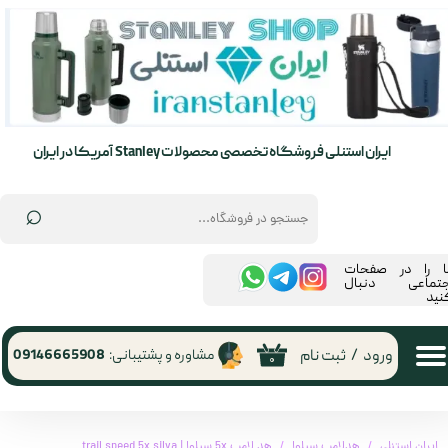
حساب کاربری من
تغییر گذر واژه
سفارشات
ایران استنلی فروشگاه تخصصی محصولات Stanley آمریکا در ایران
خروج از حساب کاربری
⌕
ما را در صفحات
جتماعی دنبال
نید
ورود
/
ثبت نام
مشاوره و پشتیبانی:
09146665908
۰
ایران استنلی
هدلامپ سیلوا
هد لامپ 5x سیلوا | trail speed 5x silva