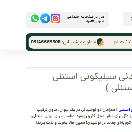
​ما را در صفحات اجتماعی
دنبال کنید
/
ثبت نام
مشاوره و پشتیبانی:
09146665908
 کاربری
ر گذر واژه
نی سیلیکونی استنلی
رشات
تنلی )
 از حساب
ری
ر استنلی
| همزمان دو نوشیدنی در یک لیوان، بدون ترکیب
‌آل برای سفر، محل کار و روزمره. مناسب برای لیوان استنلی،
ربه‌ای جدید در نوشیدن! همین حالا بخرید و لذت ببرید!