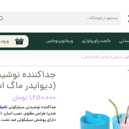
⌕
ندلی
گجت پاورولوژی
ویکتورینوکس
ورود
۰
حساب
من
نی استنلی (دیوایدر ماگ استنلی )
تغیی
جداکننده نوشید
سفا
(دیوایدر ماگ اس
خروج
کارب
۱,۲۵۰,۰۰۰ تومان
جداکننده نوشیدنی سیلیکونی
تامبل
شدن! طراحی مقاوم، نصب آسان، ایده
دارای پوشش سیلیکونی ضد نشت. تج