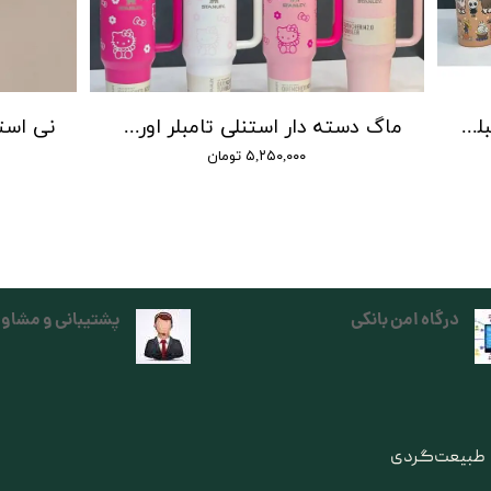
ماگ دسته دار استنلی لبوبو تامبلر اورجینال مدل QUENCHER H2O TUMBLER
ماگ دسته دار استنلی تامبلر اورجینال هلو کیتی مدل QUENCHER H2O TUMBLER
۵,۲۵۰,۰۰۰ تومان
درگاه امن بانکی
پشتیبانی و مشاور
ی طبیعت‌گردی