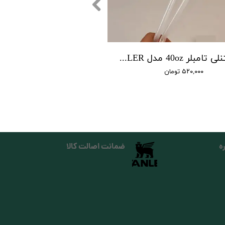
نی استنلی تامبلر 40oz مدل QUENCHER H2O TUMBLER
۵۲۰,۰۰۰ تومان
ه
ضمانت اصالت کالا