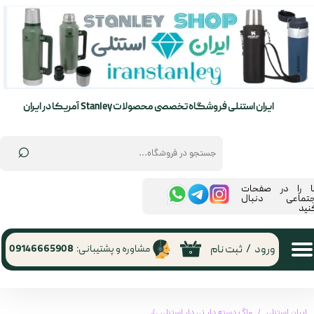
حساب کاربری من
تغییر گذر واژه
سفارشات
ایران استنلی فروشگاه تخصصی محصولات Stanley آمریکا در ایران
خروج از حساب کاربری
⌕
ما را در صفحات
جتماعی دنبال
نید
ورود
/
ثبت نام
مشاوره و پشتیبانی:
09146665908
۰
ایران استنلی
ماگ دسته دار نی دار استنلی
ماگ دسته دار استنلی لبوبو تامبلر اورجینال مدل CHER H2O TUMBLER