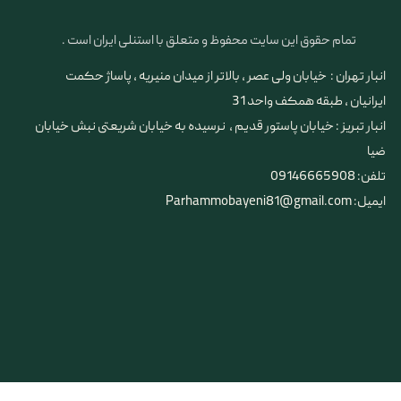
تمام حقوق این سایت محفوظ و متعلق با استنلی ایران است .
انبار تهران : خیابان ولی عصر ، بالاتر از میدان منیریه ، پاساژ حکمت
ایرانیان ، طبقه همکف واحد 31
​​​​​​​انبار تبریز : خیابان پاستور قدیم ، نرسیده به خیابان شریعتی نبش خیابان
ضیا
تلفن: 09146665908
ایمیل: Parhammobayeni81@gmail.com