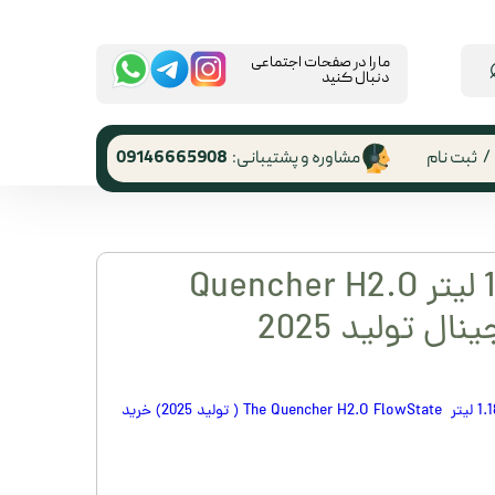
​ما را در صفحات اجتماعی
دنبال کنید
/
ثبت نام
مشاوره و پشتیبانی:
09146665908
 کاربری
ر گذر واژه
ماگ استنلی 1.18 لیتر Quencher H2.O
رشات
 از حساب
ری
قمقمه دسته دار اورجینال استنلی 1.18 لیتر The Quencher H2.O FlowState ( تولید 2025) خرید