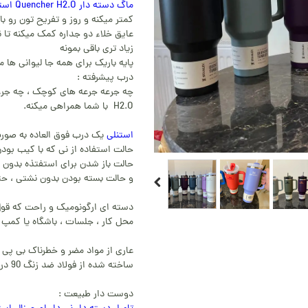
ماگ دسته دار Quencher H2.O استنلی
کمتر میکنه و روز و تفریح تون رو با
عایق خلاء دو جداره کمک میکنه تا 
زیاد تری باقی بمونه
پایه باریک برای همه جا لیوانی ها
درب پیشرفته :
H2.O با شما همراهی میکنه.
استنلی
یک درب فوق العاده به صورت
حالت استفاده از نی که با کیب بود
حالت باز شدن برای استفتذه بدون 
و حالت بسته بودن بدون نشتی ، ح
دسته ای ارگونومیک و راحت که قول
محل کار ، جلسات ، باشگاه یا کمپ 
عاری از مواد مضر و خطرناک بی پی 
ساخته شده از فولاد ضد زنگ 90 درصد با دوام بالا
دوست دار طبیعت :