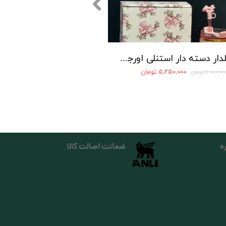
ماگ گلدار دسته دار استنلی اورجینال تامبلر مدل QUENCHER H2O TUMBLER
۵,۲۵۰,۰۰۰ تومان
۶,۱۰۰,۰ تومان
ه
ضمانت اصالت کالا