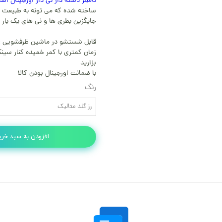
تامبلر دسته دار نی دار اورجینال استنلی مدل O
ساخته شده که می تونه به طبیعت ب
جایگزین بطری ها و نی های یک بار 
قابل شستشو در ماشین ظرفشویی :
زمان کمتری با کمر خمیده کنار سین
بزارید
با ضمانت اورجینال بودن کالا
رنگ
رز گلد متالیک
افزودن به سبد خری