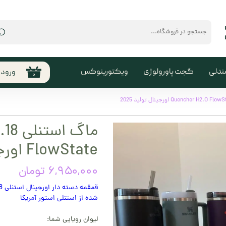
⌕
ندلی
گجت پاورولوژی
ویکتورینوکس
ورود
۰
حساب
من
تغیی
سفا
FlowState اورجینال تولید 2025
خروج
کارب
۶,۹۵۰,۰۰۰ تومان
شده از استنلی استور آمریکا
لیوان رویایی شما: