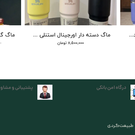
ماگ دسته دار استنلی تامبلر مدل QUENCHER H2O TUMBLER بدون نشتی تولید 2025
ماگ دسته دار اورجینال استنلی 0.600 میلی Quencher H2.O FlowState تولید 2025
۸,۵۰۰,۰۰۰ تومان
۰۰
درگاه امن بانکی
پشتیبانی و مشاور
ی طبیعت‌گردی