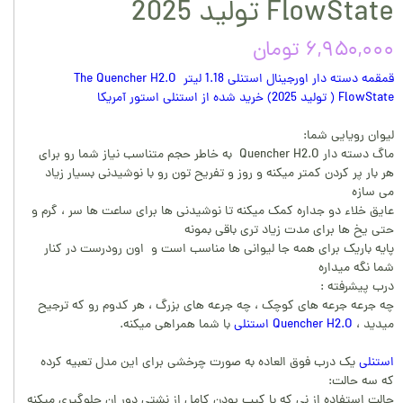
FlowState تولید 2025
۶,۹۵۰,۰۰۰ تومان
قمقمه دسته دار اورجینال استنلی 1.18 لیتر The Quencher H2.O
FlowState ( تولید 2025) خرید شده از استنلی استور آمریکا
لیوان رویایی شما:
ماگ دسته دار Quencher H2.O به خاطر حجم متناسب نیاز شما رو برای
هر بار پر کردن کمتر میکنه و روز و تفریح تون رو با نوشیدنی بسیار زیاد
می سازه
عایق خلاء دو جداره کمک میکنه تا نوشیدنی ها برای ساعت ها سر ، گرم و
حتی یخ ها برای مدت زیاد تری باقی بمونه
پایه باریک برای همه جا لیوانی ها مناسب است و اون رودرست در کنار
شما نگه میداره
درب پیشرفته :
چه جرعه جرعه های کوچک ، چه جرعه های بزرگ ، هر کدوم رو که ترجیح
میدید ،
Quencher H2.O استنلی
با شما همراهی میکنه.
استنلی
یک درب فوق العاده به صورت چرخشی برای این مدل تعبیه کرده
که سه حالت:
حالت استفاده از نی که با کیب بودن کامل از نشتی دور ان جلوگیری میکنه