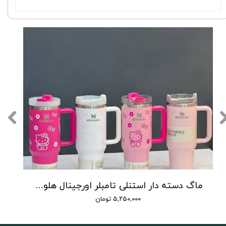
ماگ دسته دار استنلی تامبلر اورجینال هلو کیتی مدل QUENCHER H2O TUMBLER
۵,۲۵۰,۰۰۰ تومان