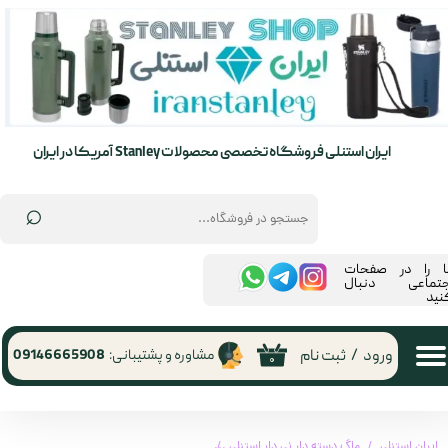
حساب کاربری من
تغییر گذر واژه
سفارشات
ایران استنلی فروشگاه تخصصی محصولات Stanley آمریکا در ایران
خروج از حساب کاربری
⌕
ما را در صفحات
جتماعی دنبال
نید
ورود
/
ثبت نام
مشاوره و پشتیبانی:
09146665908
۰
ایران استنلی
ماگ دسته دار نی دار استنلی
ماگ دسته دار اورجینال استنلی 1.18 لیتر Quencher H2.O FlowState تولید 2025