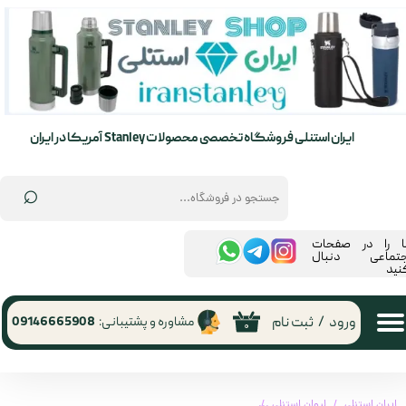
حساب کاربری من
تغییر گذر واژه
سفارشات
ایران استنلی فروشگاه تخصصی محصولات Stanley آمریکا در ایران
خروج از حساب کاربری
⌕
ما را در صفحات
جتماعی دنبال
نید
ورود
/
ثبت نام
مشاوره و پشتیبانی:
09146665908
۰
ایران استنلی
لیوان استنلی
ماگ دسته دار ۲۳۰ میلی لیتر استنلی Stanley SHORTSTACK TRAVEL MUG .23L