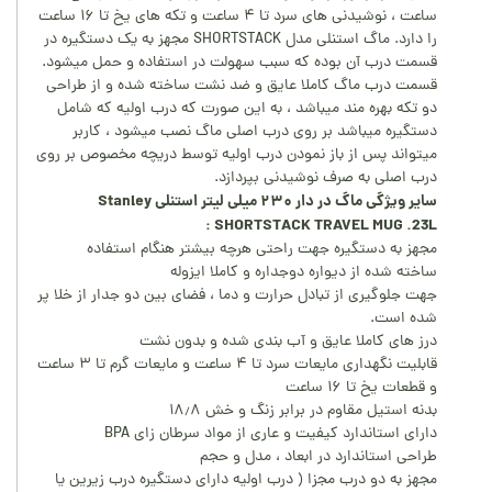
ساعت ، نوشیدنی های سرد تا ۴ ساعت و تکه های یخ تا ۱۶ ساعت
را دارد. ماگ استنلی مدل SHORTSTACK مجهز به یک دستگیره در
قسمت درب آن بوده که سبب سهولت در استفاده و حمل میشود.
قسمت درب ماگ کاملا عایق و ضد نشت ساخته شده و از طراحی
دو تکه بهره مند میباشد ، به این صورت که درب اولیه که شامل
دستگیره میباشد بر روی درب اصلی ماگ نصب میشود ، کاربر
میتواند پس از باز نمودن درب اولیه توسط دریچه مخصوص بر روی
درب اصلی به صرف نوشیدنی بپردازد.
سایر ویژگی ماگ در دار ۲۳۰ میلی لیتر استنلی Stanley
SHORTSTACK TRAVEL MUG .23L :
مجهز به دستگیره جهت راحتی هرچه بیشتر هنگام استفاده
ساخته شده از دیواره دوجداره و کاملا ایزوله
جهت جلوگیری از تبادل حرارت و دما ، فضای بین دو جدار از خلا پر
شده است.
درز های کاملا عایق و آب بندی شده و بدون نشت
قابلیت نگهداری مایعات سرد تا ۴ ساعت و مایعات گرم تا ۳ ساعت
و قطعات یخ تا ۱۶ ساعت
بدنه استیل مقاوم در برابر زنگ و خش ۱۸٫۸
دارای استاندارد کیفیت و عاری از مواد سرطان زای BPA
طراحی استاندارد در ابعاد ، مدل و حجم
مجهز به دو درب مجزا ( درب اولیه دارای دستگیره درب زیرین یا