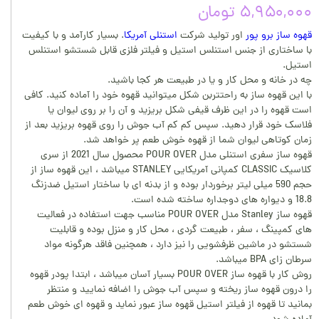
۵,۹۵۰,۰۰۰ تومان
قهوه ساز برو پور
اور تولید شرکت
استنلی آمریکا
. بسیار کارآمد و با کیفیت
با ساختاری از جنس استنلس استیل و فیلتر فلزی قابل شستشو استنلس
استیل.
چه در خانه و محل کار و یا در طبیعت هر کجا باشید.
با این قهوه ساز به راحتتربن شکل میتوانید قهوه خود را آماده کنید. کافی
است قهوه را در این ظرف قیفی شکل بریزید و آن را بر روی لیوان یا
فلاسک خود قرار دهید. سپس کم کم آب جوش را روی قهوه بریزید بعد از
زمان کوتاهی لیوان شما از قهوه خوش طعم پر خواهد شد.
قهوه ساز سفری استنلی مدل POUR OVER محصول سال 2021 از سری
کلاسیک CLASSIC کمپانی آمریکایی STANLEY میباشد ، این قهوه ساز از
حجم 590 میلی لیتر برخوردار بوده و از بدنه ای با ساختار استیل ضدزنگ
18.8 و دیواره های دوجداره ساخته شده است.
قهوه ساز Stanley مدل POUR OVER مناسب جهت استفاده در فعالیت
های کمپینگ ، سفر ، طبیعت گردی ، محل کار و منزل بوده و قابلیت
شستشو در ماشین ظرفشویی را نیز دارد ، همچنین فاقد هرگونه مواد
سرطان زای BPA میباشد.
روش کار با قهوه ساز POUR OVER بسیار آسان میباشد ، ابتدا پودر قهوه
را درون قهوه ساز ریخته و سپس آب جوش را اضافه نمایید و منتظر
بمانید تا قهوه از فیلتر استیل قهوه ساز عبور نماید و قهوه ای خوش طعم