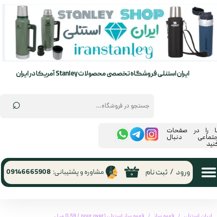
حساب کاربری من
تغییر گذر واژه
سفارشات
ایران استنلی فروشگاه تخصصی محصولات Stanley آمریکا در ایران
خروج از حساب کاربری
⌕
ما را در صفحات
جتماعی دنبال
نید
ورود
/
ثبت نام
مشاوره و پشتیبانی:
09146665908
۰
ایران استنلی
قهوه ساز
قهوه ساز استنلی (pour over ) 0.59 میل