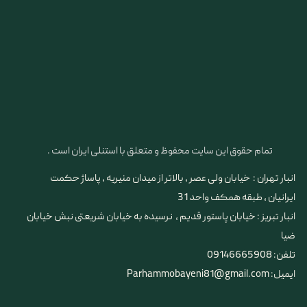
تمام حقوق این سایت محفوظ و متعلق با استنلی ایران است .
انبار تهران : خیابان ولی عصر ، بالاتر از میدان منیریه ، پاساژ حکمت
ایرانیان ، طبقه همکف واحد 31
​​​​​​​انبار تبریز : خیابان پاستور قدیم ، نرسیده به خیابان شریعتی نبش خیابان
ضیا
تلفن: 09146665908
ایمیل: Parhammobayeni81@gmail.com