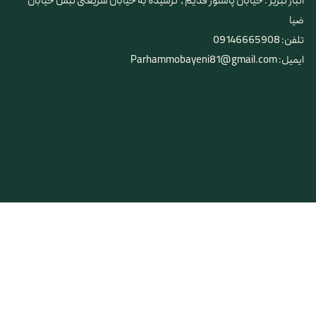
​​​​​​​انبار تبریز : خیابان پاستور قدیم ، نرسیده به خیابان شریعتی نبش خیابان
ضیا
تلفن: 09146665908
ایمیل: Parhammobayeni81@gmail.com