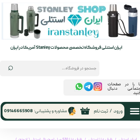
حساب کاربری من
تغییر گذر واژه
سفارشات
ایران استنلی فروشگاه تخصصی محصولات Stanley آمریکا در ایران
خروج از حساب کاربری
⌕
ما را در صفحات
جتماعی دنبال
نید
ورود
/
ثبت نام
مشاوره و پشتیبانی:
09146665908
۰
ایران استنلی
ظرف غذا استنلی
ظرف غذا 530 میل اورجینال استنلی ( ادونچر )