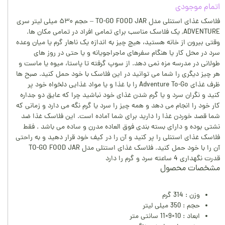
اتمام موجودی
فلاسک غذای استنلی مدل TO-GO FOOD JAR – حجم ۵۳۰ میلی لیتر سری
ADVENTURE, یک فلاسک مناسب برای تمامی افراد در تمامی مکان ها.
وقتی بیرون از خانه هستید، هیچ چیز به اندازه یک ناهار گرم یا میان وعده
سرد در محل کار یا هنگام سفرهای ماجراجویانه و یا حتی در روز های
طولانی در مدرسه مزه نمی دهد. از سوپ گرفته تا پاستا، میوه یا ماست و
هر چیز دیگری را شما می توانید در این فلاسک با خود حمل کنید. صبح ها
ظرف غذای Adventure To-Go را با غذا و یا مواد غذایی دلخواه خود پر
کنید و نگران سرد و یا گرم شدن غذای خود نباشید چرا که عایق دو جداره
کار خود را انجام می دهد و همه چیز را سرد یا گرم نگه می دارد و زمانی که
شما قصد خوردن غذا را دارید برای شما آماده است. این فلاسک غذا ضد
نشتی بوده و دارای بسته بندی فوق العاده مدرن و ساده می باشد . فقط
فلاسک غذای استنلی را پر کنید و آن را در کیف خود قرار دهید و به راحتی
آن را با خود حمل کنید. فلاسک غذای استنلی مدل TO-GO FOOD JAR
قدرت نگهداری 4 ساعته سرد و گرم را دارد
مشخصات محصول
وزن : 314 گرم
حجم : 350 میلی لیتر
ابعاد : 10×9×11 سانتی متر