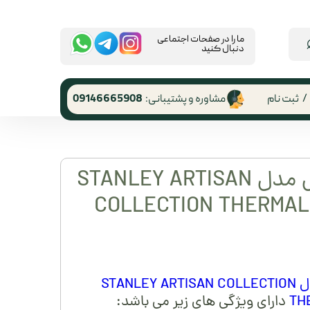
​ما را در صفحات اجتماعی
دنبال کنید
/
ثبت نام
مشاوره و پشتیبانی:
09146665908
 کاربری
ر گذر واژه
ظرف غذا استنلی مدل STANLEY ARTISAN
رشات
COLLECTION THERMAL 
 از حساب
ری
فلاسک غذای استنلی مدل STANLEY ARTISAN COLLECTION
TH
دارای ویژگی های زیر می باشد: