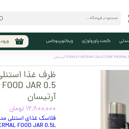
⌕
ندلی
گجت پاورولوژی
ویکتورینوکس
ورود
۰
حساب
من
تغیی
سفا
FOOD JAR 0.5
خروج
آرتیسان
کارب
۱۲,۸۰۰,۰۰۰ تومان
ERMAL FOOD JAR 0.5L