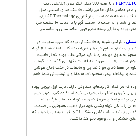
، با حجم 500 میلی لیتر سری LEGACY، یک
اد در تمامی مکان ها می باشد. فلاسک غذای استنلی مدل
ARTISAN، از فولاد ضد زنگ 18/8 بازیافتی ساخته شده است و از فناوری 4D Thermology برای
عایق کاری عالی استفاده می کند و غذای شما را به مدت 13 ساعت گرم یا به مدت 14 ساعت سرد
تی بوده و دارای بسته بندی فوق العاده مدرن و ساده می
ستنلی
، طراحی شبیه به فلاسک آن بوده که سبب سهولت در
ی بدنه ای مقاوم در برابر ضربه بوده که ساخته شده از فولاد
 به عایق دو جداره با لایه میانی خلاء بوده که از قابلیت
حفظ دما در مدت زمان طولانی برخوردار است؛ به این صورت که قابلیت نگهداری 13 ساعت گرما و
علاوه بر حفظ دمای مواد غذایی و مایعات در مدت زمان طولانی،
ز شده و برخلاف برخی محصولات به غذا و یا نوشیدنی شما طعم
ه که هر کدام کاربردهای متفاوتی دارند، درب اول پیچی بوده
یز برای خوردن غذا و یا نوشیدنی خود استفاده کنید. درب دوم
پیچی بوده و امکان سرریز شدن محتویات داخلی ظرف را نمی
حت آن را داخل کوله پشتی خود قرار دهید. همچنین در قسمت
 می توانید مواد غذایی خشک را آنجا قرار دهید و با دربی که
ریختن خشکبار و … وجود نخواهد داشت.