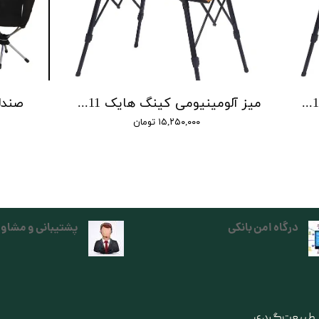
میز آلومینیومی کینگ هایک king hike table HK012 | HK012
میز آلومینیومی کینگ هایک king hike table HK011 | HK011
صندلی
۱۵,۲۵۰,۰۰۰ تومان
درگاه امن بانکی
پشتیبانی و مشاور
ی طبیعت‌گردی