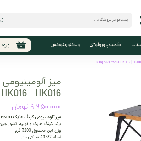
⌕
ندلی
گجت پاورولوژی
ویکتورینوکس
ورود
۰
حساب
من
تغیی
سفا
 HK016 | HK016
خروج
کارب
۹,۹۵۰,۰۰۰ تومان
میز آلومینیومی کینگ هایک king hike table HK011 | HK011
برند کینگ هایک و تولید کشور چین
وزن این محصول 3200 گرم
ابعاد 82*40 سانتی متر