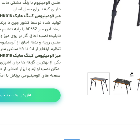
جنس آلومینیوم با رنگ مشکی مات
دارای کیف برای حمل آسان
میز آلومینیومی کینگ هایک king hike table HK016 | HK016
تولید شده توسط کشور چین با برن
ابعاد این میز 82*40 با پایه تنشیم شو برای ارتفاع می باشد.
قابلیت نصب اجاق گاز بر روی میز و
جنس رویه و بدنه اجاق از آلومینیوم
تنظیم ارتفاع از 43 تا 64 سانتی متر امکان پذیر است.
میز آلومینیومی کینگ هایک king hike table HK016 | HK016
یکی از بهترین گزینه ها برای آشپزی 
امکان نصب لوازم و ابزار اضافی از
صفحه های آلومینیومی پرتابل با امکا
افزودن به سبد خری