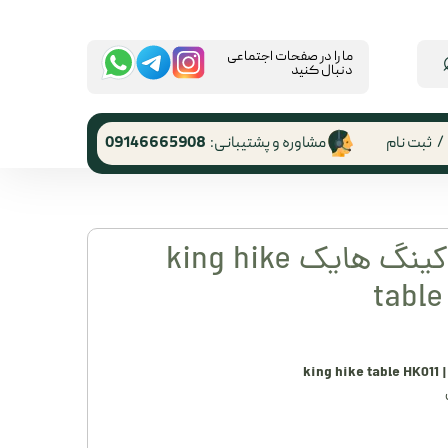
​ما را در صفحات اجتماعی
دنبال کنید
/
ثبت نام
مشاوره و پشتیبانی:
09146665908
 کاربری
ر گذر واژه
میز آلومینیومی کینگ هایک king hike
رشات
table
 از حساب
ری