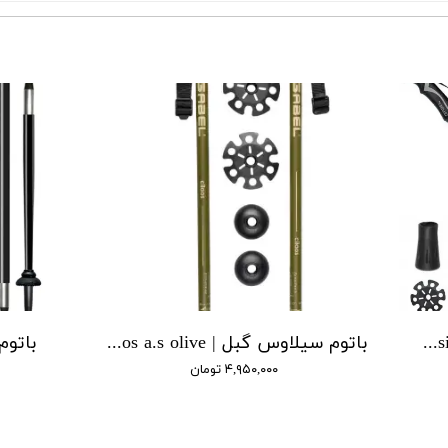
باتوم سیلاووس آردسیا گبل | gabel cilaos ardesia
باتوم سیلاوس گبل | gabel cilaos a.s olive
باتوم xtr گبل | xtr carbon
۴,۹۵۰,۰۰۰ تومان