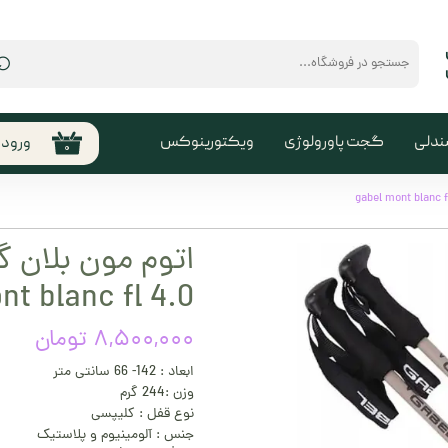
⌕
ندلی
گجت پاورولوژی
ویکتورینوکس
ورود
۰
حساب
من
تغیی
سفا
nt blanc fl 4.0
خروج
کارب
۸,۵۰۰,۰۰۰ تومان
ابعاد : 142- 66 سانتی متر
وزن :244 گرم
نوع قفل : کلیپسی
جنس : آلومینیوم و پلاستیک