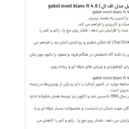
gabel mont blanc fl 4.0
ا آسیب به مقصد برسید.
ما را افزایش می دهد ، فشار روی مچ پا ، زانو و کمر را
مجهز به T.C.S. تکنولوژی (Top Click System) که امکان تنظیم و برداشتن آسان بند را فراهم می
 تکیه گاه نامطمئن در هنگام فرود و صعود را باتوم مون بلان
رای کوهنوردی و ورزش های حرفه ای و پیاده روی .
 (GABEL) بیش از 60 سال سابقه تولید در کشور ایتالیا را دارد و یکی از بهترین‌ها در زمینه
ده‌روی است .
این برند توسط آقای Beltramello در سال 1956 تاسیس شد و اکنون نیز توسط همان خانواده اداره
نندگان چوب اسکی در دنیاست و محصولات بسیار حرفه ای و با
زایش می دهد ، فشار روی مچ پا ، زانو و کمر را کاهش می