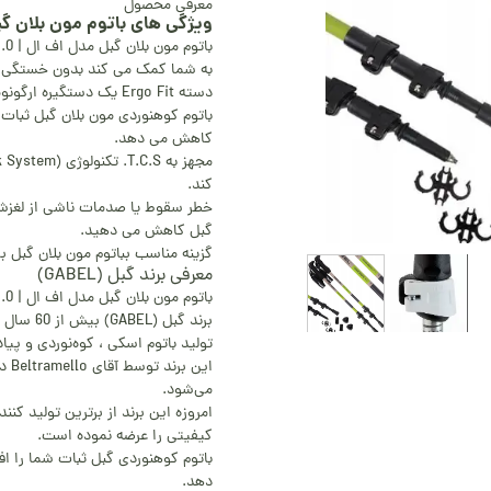
معرفی محصول
ویژگی های باتوم مون بلان گبل مدل اف ال | 
باتوم مون بلان گبل مدل اف ال | gabel mont blanc fl 4.0
به شما کمک می کند بدون خستگی ی
دسته Ergo Fit یک دستگیره ارگونومیک و کاربردی را فراهم می کند.
باتوم کوهنوردی مون بلان گبل ثبات ش
کاهش می دهد.
کند.
خطر سقوط یا صدمات ناشی از لغزش یا
گبل کاهش می دهید.
گزینه مناسب بباتوم مون بلان گبل ب
معرفی برند گبل (GABEL)
باتوم مون بلان گبل مدل اف ال | gabel mont blanc fl 4.0
برند گبل
تولید باتوم اسکی ، کوه‌نوردی و پیا
می‌شود.
امروزه این برند از برترین تولید ک
کیفیتی را عرضه نموده است.
باتوم کوهنوردی گبل ثبات شما را اف
دهد.