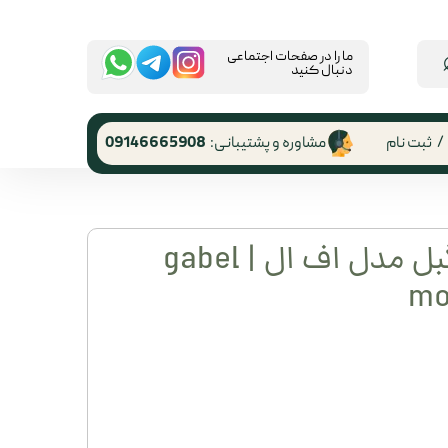
​ما را در صفحات اجتماعی
دنبال کنید
/
ثبت نام
مشاوره و پشتیبانی:
09146665908
 کاربری
ر گذر واژه
اتوم مون بلان گبل مدل اف ال | gabel
رشات
mo
 از حساب
ری