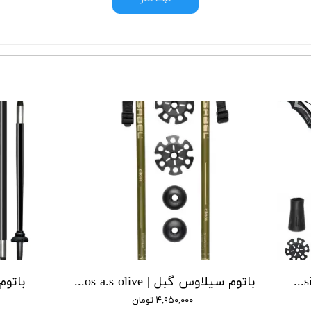
باتوم سیلاووس آردسیا گبل | gabel cilaos ardesia
باتوم سیلاوس گبل | gabel cilaos a.s olive
باتوم xtr گبل | xtr carbon
۴,۹۵۰,۰۰۰ تومان