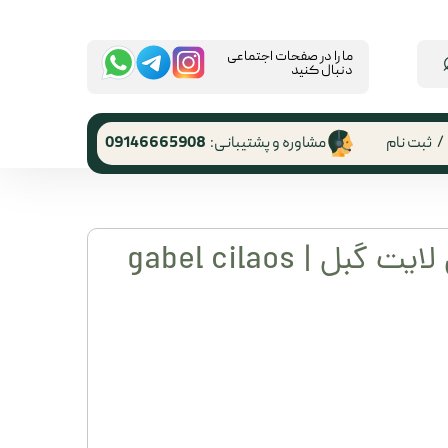
​ما را در صفحات اجتماعی
دنبال کنید
/
ثبت نام
مشاوره و پشتیبانی:
09146665908
 کاربری
ر گذر واژه
باتوم سیلاووس لایت گبل | gabel cilaos
رشات
 از حساب
ری