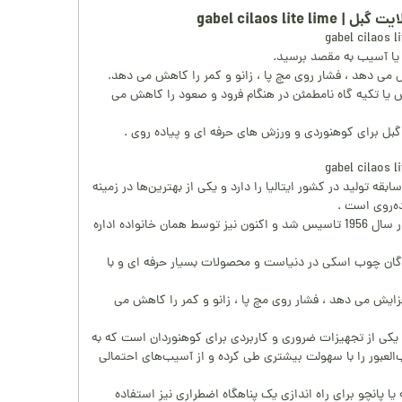
gabel cilaos li
ا آسیب به مقصد برسید.
ش می دهد ، فشار روی مچ پا ، زانو و کمر را کاهش می دهد.
یا تکیه گاه نامطمئن در هنگام فرود و صعود را کاهش می
بل برای کوهنوردی و ورزش های حرفه ای و پیاده روی .
 (GABEL) بیش از 60 سال سابقه تولید در کشور ایتالیا را دارد و یکی از بهترین‌ها در زمینه
ده‌روی است .
این برند توسط آقای Beltramello در سال 1956 تاسیس شد و اکنون نیز توسط همان خانواده اداره
نندگان چوب اسکی در دنیاست و محصولات بسیار حرفه ای و با
زایش می دهد ، فشار روی مچ پا ، زانو و کمر را کاهش می
یکی از تجهیزات ضروری و کاربردی برای کوهنوردان است که به
العبور را با سهولت بیشتری طی کرده و از آسیب‌های احتمالی
 یا پانچو برای راه اندازی یک پناهگاه اضطراری نیز استفاده