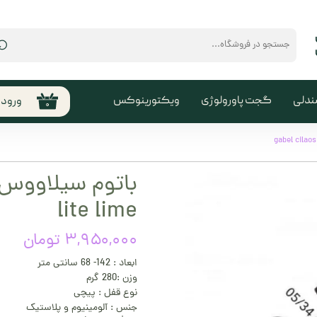
⌕
ندلی
گجت پاورولوژی
ویکتورینوکس
ورود
۰
حساب
من
تغیی
سفا
lite lime
خروج
کارب
۳,۹۵۰,۰۰۰ تومان
ابعاد : 142- 68 سانتی متر
وزن :280 گرم
نوع قفل : پیچی
جنس : آلومینیوم و پلاستیک