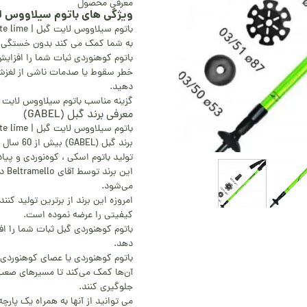
معرفی محصول
ویژگی های باتوم سیلاووس لایت گبل | te lime
باتوم سیلاووس لایت گبل | gabel cilaos lite lime
به شما کمک می کند بدون خستگی ی
باتوم کوهنوردی ثبات شما را افزای
خطر سقوط یا صدمات ناشی از لغزش 
دهید.
گزینه مناسب باتوم سیلاووس لایت گ
معرفی برند گبل (GABEL)
باتوم سیلاووس لایت گبل | gabel cilaos lite lime
برند گبل
تولید باتوم اسکی ، کوه‌نوردی و پیا
می‌شود.
امروزه این برند از برترین تولید ک
کیفیتی را عرضه نموده است.
باتوم کوهنوردی گبل ثبات شما را اف
دهد.
باتوم کوهنوردی یا عصای کوهنوردی 
آن‌ها کمک می‌کند تا مسیرهای صعب‌
جلوگیری کنند.
می توانید از آنها به همراه یک پارچه