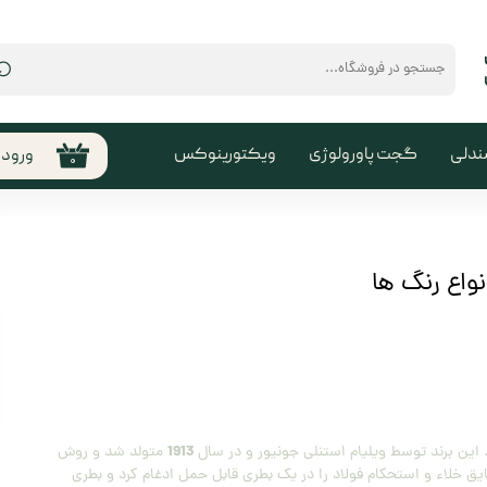
⌕
ندلی
گجت پاورولوژی
ویکتورینوکس
ورود
۰
حساب
من
تغیی
واع رنگ ها
سفا
خروج
کارب
1913
متولد شد و روش
ق خلاء و استحکام فولاد را در یک بطری قابل حمل ادغام کرد و بطری