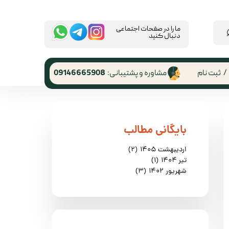
​ما را در صفحات اجتماعی
دنبال کنید
/
ثبت نام
مشاوره و پشتیبانی:
09146665908
 کاربری
ر گذر واژه
​بایگانی مطالب
رشات
اردیبهشت ۱۴۰۵
(۲)
 از حساب
تیر ۱۴۰۴
(۱)
ری
شهریور ۱۴۰۲
(۳)