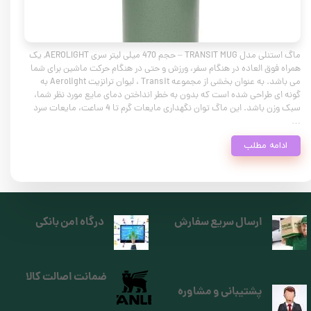
ماگ استنلی مدل TRANSIT MUG – حجم 470 میلی لیتر سری AEROLIGHT, یک
همراه فوق العاده در هنگام سفر، ورزش و حتی در هنگام حرکت ماشین برای شما
می باشد. به عنوان بخشی از مجموعه Transit ، لیوان ترانزیت Aerolight به
گونه ای طراحی شده است که بدون به خطر انداختن دمای مایع مورد نظر شما،
سبک وزن باشد. این ماگ توان نگهداری مایعات گرم تا 4 ساعت، مایعات سرد
…
ادامه مطلب
ارسال سریع سفارش
درگاه امن بانکی
ضمانت اصالت کالا
پشتیبانی و مشاوره