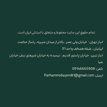
تمام حقوق این سایت محفوظ و متعلق با استنلی ایران است .
انبار تهران : خیابان ولی عصر ، بالاتر از میدان منیریه ، پاساژ حکمت
ایرانیان ، طبقه همکف واحد 31
​​​​​​​انبار تبریز : خیابان پاستور قدیم ، نرسیده به خیابان شریعتی نبش خیابان
ضیا
تلفن: 09146665908
ایمیل: Parhammobayeni81@gmail.com