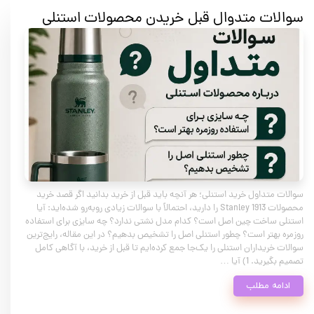
سوالات متدوال قبل خریدن محصولات استنلی
سوالات متداول خرید استنلی؛ هر آنچه باید قبل از خرید بدانید اگر قصد خرید
محصولات Stanley 1913 را دارید، احتمالاً با سوالات زیادی روبه‌رو شده‌اید: آیا
استنلی ساخت چین اصل است؟ کدام مدل نشتی ندارد؟ چه سایزی برای استفاده
روزمره بهتر است؟ چطور استنلی اصل را تشخیص بدهیم؟ در این مقاله، رایج‌ترین
سوالات خریداران استنلی را یک‌جا جمع کرده‌ایم تا قبل از خرید، با آگاهی کامل
تصمیم بگیرید. 1) آیا …
ادامه مطلب