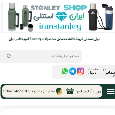
حساب کاربری من
تغییر گذر واژه
سفارشات
ایران استنلی فروشگاه تخصصی محصولات Stanley آمریکا در ایران
خروج از حساب کاربری
⌕
ما را در صفحات
جتماعی دنبال
نید
ورود
/
ثبت نام
مشاوره و پشتیبانی:
09146665908
۰