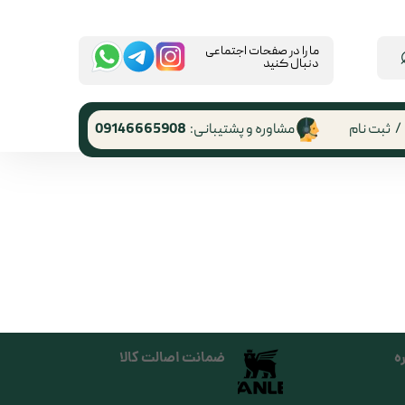
​ما را در صفحات اجتماعی
دنبال کنید
/
ثبت نام
مشاوره و پشتیبانی:
09146665908
 کاربری
ر گذر واژه
رشات
 از حساب
ری
ه
ضمانت اصالت کالا