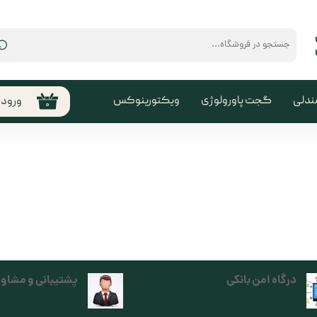
⌕
ندلی
گجت پاورولوژی
ویکتورینوکس
ورود
۰
حساب
من
تغیی
سفا
خروج
کارب
درگاه امن بانکی
پشتیبانی و مشاور