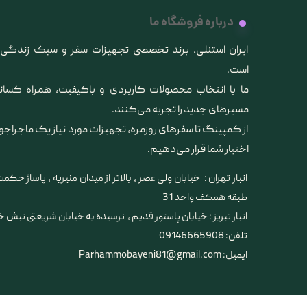
درباره فروشگاه ما
کیف و اکسسوری استنلی
​ایران استنلی، برند تخصصی تجهیزات سفر و سبک زندگ
است.
ما با انتخاب محصولات کاربردی و باکیفیت، همراه کس
مسیرهای جدید را تجربه می‌کنند.
از کمپینگ تا سفرهای روزمره، تجهیزات مورد نیاز یک ماجراجو
اختیار شما قرار می‌دهیم.
انبار تهران : خیابان ولی عصر ، بالاتر از میدان منیریه ، پاساژ حکمت 
طبقه همکف واحد 31
​​​​​​​انبار تبریز : خیابان پاستور قدیم ، نرسیده به خیابان شریعتی نبش 
تلفن: 09146665908
ایمیل: Parhammobayeni81@gmail.com