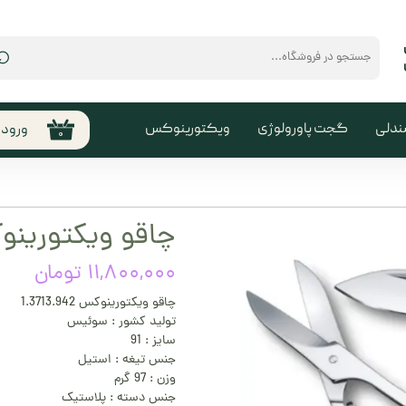
⌕
ندلی
گجت پاورولوژی
ویکتورینوکس
ورود
۰
حساب
من
تغیی
چاقو ویکتورینوکس .942
سفا
۱۱,۸۰۰,۰۰۰ تومان
خروج
کارب
چاقو ویکتورینوکس 1.3713.942
تولید کشور : سوئیس
سایز : 91
جنس تیغه : استیل
وزن : 97 گرم
جنس دسته : پلاستیک