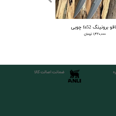
و برونینگ fa52 چوبی
۱,۴۲۰,۰۰۰ تومان
ه
ضمانت اصالت کالا