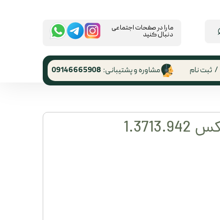
​ما را در صفحات اجتماعی
دنبال کنید
/
ثبت نام
مشاوره و پشتیبانی:
09146665908
 کاربری
ر گذر واژه
1.3713
رشات
 از حساب
ری