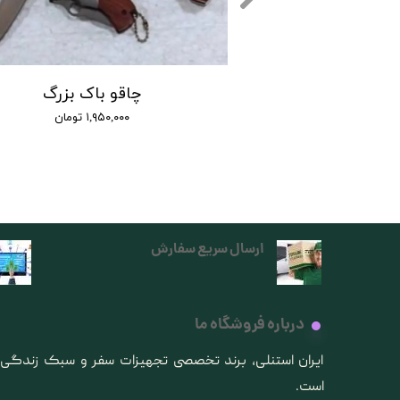
اک مدل X75 :
چاقو باک بزرگ
۱,۱۰۰ تومان
۱,۹۵۰,۰۰۰ تومان
ارسال سریع سفارش
درباره فروشگاه ما
​ایران استنلی، برند تخصصی تجهیزات سفر و سبک زندگ
است.