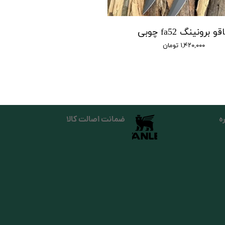
و برونینگ fa52 چوبی
۱,۴۲۰,۰۰۰ تومان
ه
ضمانت اصالت کالا