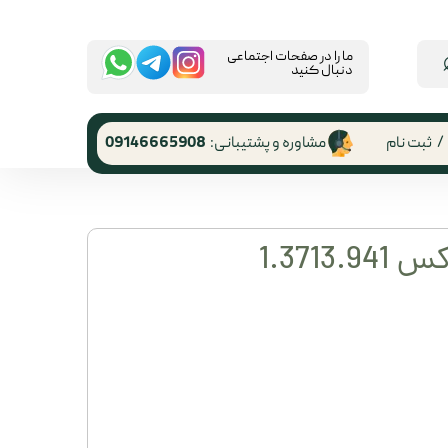
​ما را در صفحات اجتماعی
دنبال کنید
/
ثبت نام
مشاوره و پشتیبانی:
09146665908
 کاربری
ر گذر واژه
1.3713
رشات
 از حساب
ری