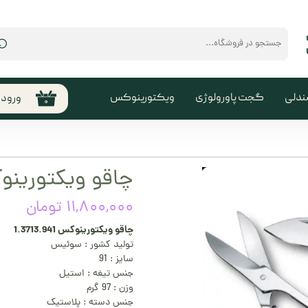
⌕
ندلی
گجت پاورولوژی
ویکتورینوکس
ورود
۰
حساب
من
تغیی
چاقو ویکتورینوکس .941
سفا
۱۱,۸۰۰,۰۰۰ تومان
خروج
کارب
چاقو ویکتورینوکس 1.3713.941
تولید کشور : سوئیس
سایز : 91
جنس تیغه : استیل
وزن : 97 گرم
جنس دسته : پلاستیک