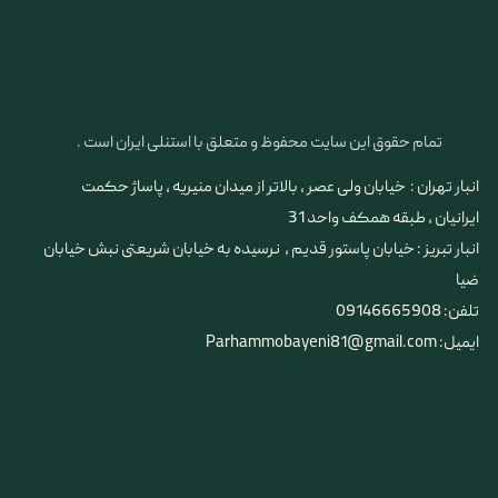
تمام حقوق این سایت محفوظ و متعلق با استنلی ایران است .
انبار تهران : خیابان ولی عصر ، بالاتر از میدان منیریه ، پاساژ حکمت
ایرانیان ، طبقه همکف واحد 31
​​​​​​​انبار تبریز : خیابان پاستور قدیم ، نرسیده به خیابان شریعتی نبش خیابان
ضیا
تلفن: 09146665908
ایمیل: Parhammobayeni81@gmail.com