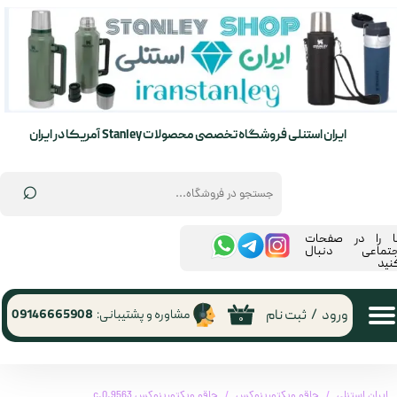
حساب کاربری من
تغییر گذر واژه
سفارشات
ایران استنلی فروشگاه تخصصی محصولات Stanley آمریکا در ایران
خروج از حساب کاربری
⌕
ما را در صفحات
جتماعی دنبال
نید
ورود
/
ثبت نام
مشاوره و پشتیبانی:
09146665908
۰
ایران استنلی
چاقو ویکتورینوکس
چاقو ویکتورینوکس 0.9563.c