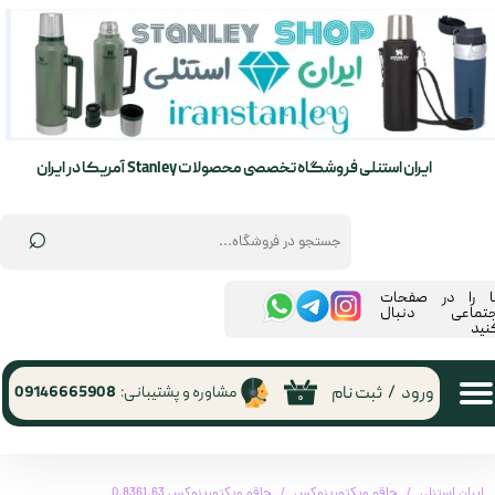
حساب کاربری من
تغییر گذر واژه
سفارشات
ایران استنلی فروشگاه تخصصی محصولات Stanley آمریکا در ایران
خروج از حساب کاربری
⌕
ما را در صفحات
جتماعی دنبال
نید
ورود
/
ثبت نام
مشاوره و پشتیبانی:
09146665908
۰
ایران استنلی
چاقو ویکتورینوکس
چاقو ویکتورینوکس 0.8361.63