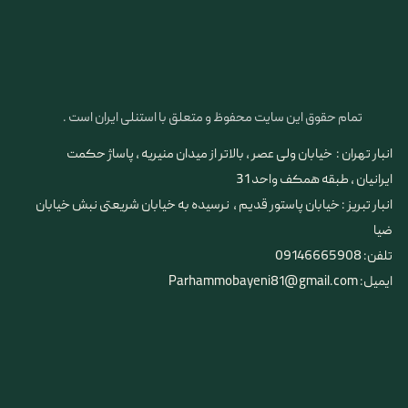
تمام حقوق این سایت محفوظ و متعلق با استنلی ایران است .
انبار تهران : خیابان ولی عصر ، بالاتر از میدان منیریه ، پاساژ حکمت
ایرانیان ، طبقه همکف واحد 31
​​​​​​​انبار تبریز : خیابان پاستور قدیم ، نرسیده به خیابان شریعتی نبش خیابان
ضیا
تلفن: 09146665908
ایمیل: Parhammobayeni81@gmail.com