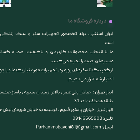
کیف و اکسسوری استنلی
درباره فروشگاه ما
​ایران استنلی، برند تخصصی تجهیزات سفر و سبک زندگ
است.
ما با انتخاب محصولات کاربردی و باکیفیت، همراه کس
مسیرهای جدید را تجربه می‌کنند.
از کمپینگ تا سفرهای روزمره، تجهیزات مورد نیاز یک ماجراجو
اختیار شما قرار می‌دهیم.
انبار تهران : خیابان ولی عصر ، بالاتر از میدان منیریه ، پاساژ حکمت 
طبقه همکف واحد 31
​​​​​​​انبار تبریز : خیابان پاستور قدیم ، نرسیده به خیابان شریعتی نبش 
تلفن: 09146665908
ایمیل: Parhammobayeni81@gmail.com