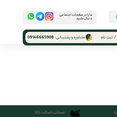
​ما را در صفحات اجتماعی
دنبال کنید
/
ثبت نام
مشاوره و پشتیبانی:
09146665908
 کاربری
ر گذر واژه
رشات
 از حساب
ری
ه
ضمانت اصالت کالا