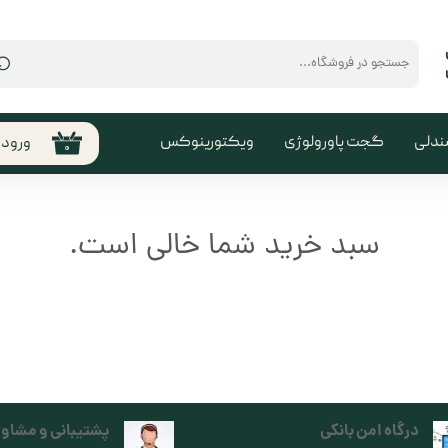
⌕
ندلی
گجت پاورولوژی
ویکتورینوکس
ورود
۰
حساب
من
تغیی
سبد خرید شما خالی است.
سفا
خروج
کارب
درگاه امن بانکی
پشتیبانی و مشاور