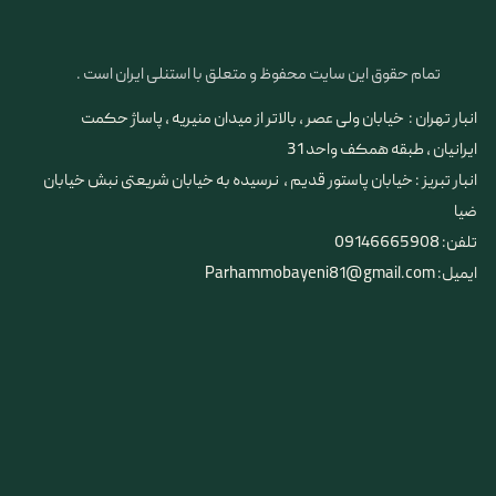
تمام حقوق این سایت محفوظ و متعلق با استنلی ایران است .
انبار تهران : خیابان ولی عصر ، بالاتر از میدان منیریه ، پاساژ حکمت
ایرانیان ، طبقه همکف واحد 31
​​​​​​​انبار تبریز : خیابان پاستور قدیم ، نرسیده به خیابان شریعتی نبش خیابان
ضیا
تلفن: 09146665908
ایمیل: Parhammobayeni81@gmail.com