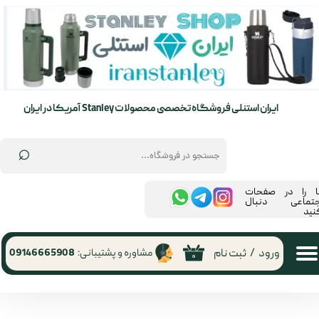
حساب کاربری من
تغییر گذر واژه
سفارشات
ایران استنلی فروشگاه تخصصی محصولات Stanley آمریکا در ایران
خروج از حساب کاربری
⌕
ما را در صفحات
جتماعی دنبال
نید
ورود
/
ثبت نام
مشاوره و پشتیبانی:
09146665908
۰